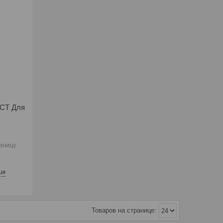
ECT Для
зницу
ия