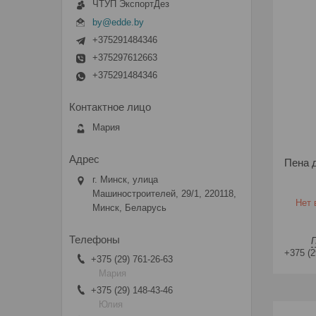
ЧТУП ЭкспортДез
by@edde.by
+375291484346
+375297612663
+375291484346
Мария
Пена 
г. Минск, улица
Машиностроителей, 29/1, 220118,
Нет 
Минск, Беларусь
+375 (2
+375 (29) 761-26-63
Мария
+375 (29) 148-43-46
Юлия