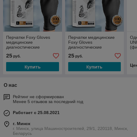
Перчатки Foxy Gloves
Перчатки медицинские
Од
медицинские
Foxy Gloves
UNI
диагностические
диагностические
(фи
одноразовые
одноразовые
25
25
руб.
руб.
нитриловые, (ЧЕРНЫЕ,
нитриловые, (ЧЕРНЫЕ,
размер L) 1 уп./100шт.
размер S) 1 уп./100 шт.
Це
Купить
Купить
О нас
Рейтинг не сформирован
Менее 5 отзывов за последний год
Работает с 25.08.2021
г. Минск
г. Минск, улица Машиностроителей, 29/1, 220118, Минск,
Беларусь