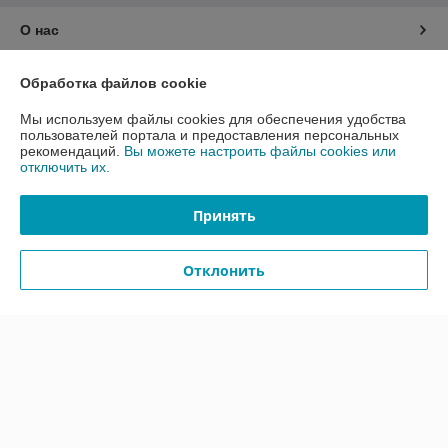
О нас
Контакты
Обработка файлов cookie
Мы используем файлы cookies для обеспечения удобства
Доставка и оплата
пользователей портала и предоставления персональных
рекомендаций.
Вы можете настроить файлы cookies или
отключить их.
График работы
Принять
Полная версия сайта
Политика обработки cookies
Отклонить
Сайт создан на платформе Deal.by
Информация для покупателя