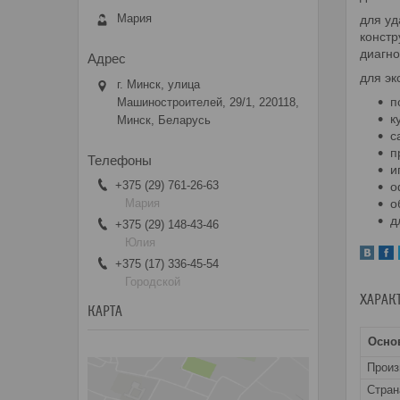
Мария
для уд
констр
диагно
для эк
г. Минск, улица
п
Машиностроителей, 29/1, 220118,
к
Минск, Беларусь
с
п
и
+375 (29) 761-26-63
о
Мария
о
д
+375 (29) 148-43-46
Юлия
+375 (17) 336-45-54
Городской
ХАРАК
КАРТА
Осно
Прои
Стран