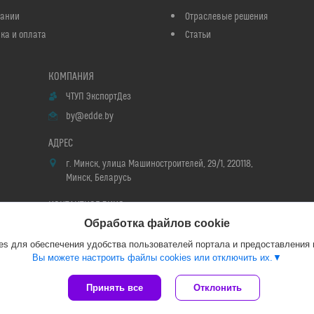
пании
Отраслевые решения
ка и оплата
Статьи
ЧТУП ЭкспортДез
by@edde.by
г. Минск, улица Машиностроителей, 29/1, 220118,
Минск, Беларусь
Обработка файлов cookie
Мария
s для обеспечения удобства пользователей портала и предоставления
Вы можете настроить файлы cookies или отключить их.
Сайт создан на платформе Deal.by
Принять все
Отклонить
Политика обработки файлов cookies
ЧТУП ЭкспортДез |
Пожаловаться на контент