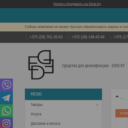
Начать продавать на Deal.by
Сейчас компания не может быстро обрабатывать заказы и соо
+375 (29) 761-26-63
+375 (29) 148-43-46
+375 (17
Средства для дезинфекции - EDDE.BY
...
Товары
Нови
Услуги
Доставка и оплата