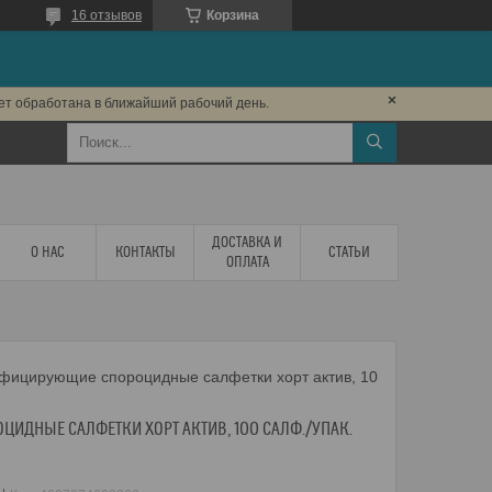
16 отзывов
Корзина
дет обработана в ближайший рабочий день.
ДОСТАВКА И
О НАС
КОНТАКТЫ
СТАТЬИ
ОПЛАТА
Дезинфицирующие спороцидные салфетки хорт актив, 100 салф./упак. флоу-пак
ИДНЫЕ САЛФЕТКИ ХОРТ АКТИВ, 100 САЛФ./УПАК.