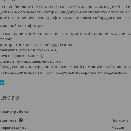
аления биологических пленок и очистки медицинских изделий, не 
уктивные особенности которых не допускают обработку способом по
стического оборудования, офтальмологического оборудования, глю
стренной дезинфекции:
оверхностей в помещениях, в т.ч. предметов обстановки, медицинс
увезов;
анитарно-технического оборудования;
редметов ухода за больными,
грушек (кроме мягких);
фисной техники, дверных ручек;
борудования и поверхности машин скорой помощи и санитарного т
ля предварительной очистки наружных поверхностей эндоскопов.
ТЕРИСТИКИ
вные атрибуты
зводитель
Полисепт
а производитель
Россия