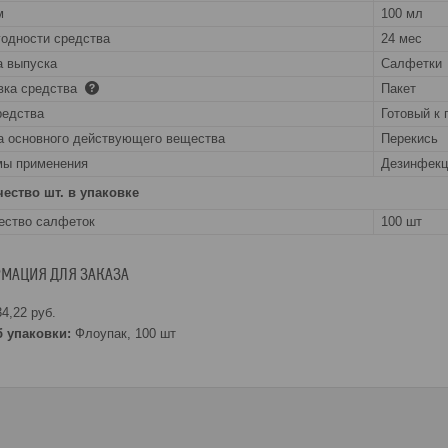
м
100 мл
годности средства
24 мес
 выпуска
Салфетки
вка средства
Пакет
редства
Готовый к
а основного действующего вещества
Перекись
ы применения
Дезинфекц
ество шт. в упаковке
ество салфеток
100 шт
МАЦИЯ ДЛЯ ЗАКАЗА
4,22
руб.
 упаковки:
Флоупак, 100 шт