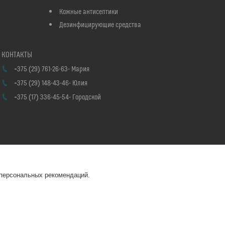
Кожные антисептики
Дезинфицирующие средства
+375 (29) 761-26-63
Мария
+375 (29) 148-43-46
Юлия
+375 (17) 336-45-54
Городской
 персональных рекомендаций.