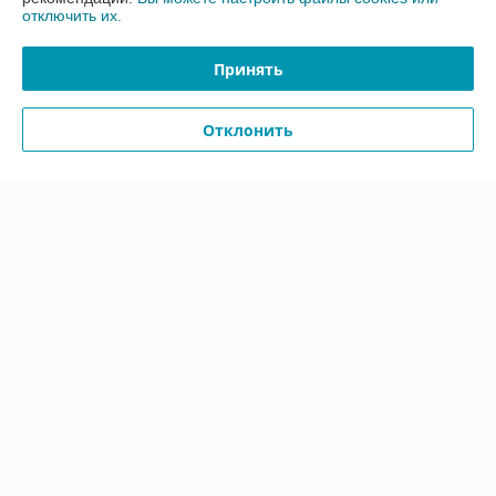
отключить их.
Доставка и оплата
Принять
График работы
Отклонить
Полная версия сайта
Политика обработки cookies
Сайт создан на платформе Deal.by
Информация для покупателя
Юридическое лицо:
Частное торговое унитарное предприятие
«ЭкспортДез»
220118 г. Минск, ул. Машиностроителей, 29/1
Регистрационный номер ЕГР: 193001641