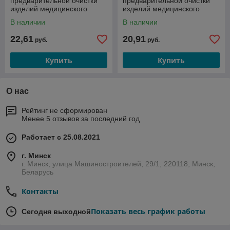
предварительной очистки
предварительной очистки
изделий медицинского
изделий медицинского
назначения
назначения "ЭНЗИМОКЛИН"
В наличии
В наличии
"ЭНЗИМОКЛИН", 80 штук/
(губка)
банка
22,61
20,91
руб.
руб.
Купить
Купить
О нас
Рейтинг не сформирован
Менее 5 отзывов за последний год
Работает с 25.08.2021
г. Минск
г. Минск, улица Машиностроителей, 29/1, 220118, Минск,
Беларусь
Контакты
Показать весь график работы
Сегодня выходной