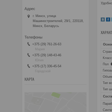
Удобно
г. Минск, улица
Машиностроителей, 29/1, 220118,
Минск, Беларусь
ХАРАК
+375 (29) 761-26-63
Осно
Мария
Стран
+375 (29) 148-43-46
Класс
Юлия
Пол
+375 (17) 336-45-54
Гипоа
Городской
Объе
КАРТА
Тип в
Тип ш
Сост
Пара
Синте