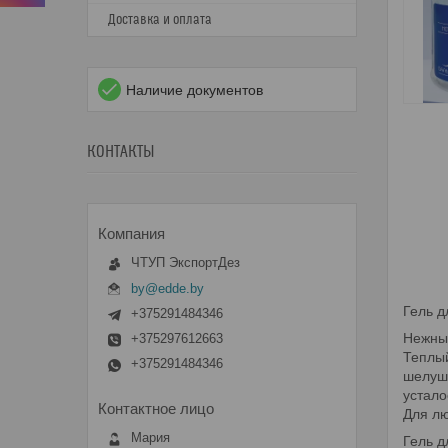
Доставка и оплата
Наличие документов
КОНТАКТЫ
ЧТУП ЭкспортДез
by@edde.by
Гель д
+375291484346
Нежный
+375297612663
Теплый
+375291484346
шелуше
устало
Для лю
Мария
Гель д