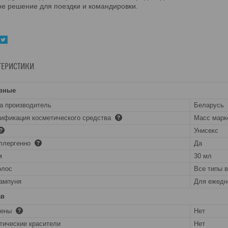
е решение для поездки и командировки.
ТЕРИСТИКИ
вные
а производитель
Беларусь
ификация косметического средства
Масс марк
Унисекс
ллергенно
Да
м
30 мл
олос
Все типы 
ампуня
Для ежедн
ав
бены
Нет
тические красители
Нет