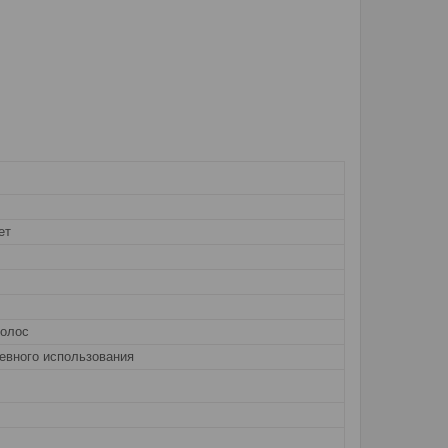
ет
волос
евного использования