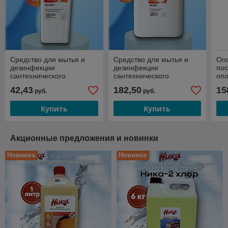
Средство для мытья и
Средство для мытья и
Опо
дезинфекции
дезинфекции
по
сантехнического
сантехнического
опо
оборудования «ФИОН
оборудования «ФИОН
авт
42,43
182,50
15
руб.
руб.
дез санит», 1 л
дез санит», 5 л
Купить
Купить
Акционные предложения и новинки
Новинка
Новинка