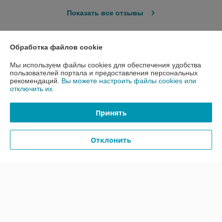
Показать все отзывы
О нас
Обработка файлов cookie
Мы используем файлы cookies для обеспечения удобства
Контакты
пользователей портала и предоставления персональных
рекомендаций.
Вы можете настроить файлы cookies или
отключить их.
Доставка и оплата
Принять
График работы
Отклонить
Полная версия сайта
Политика обработки cookies
Сайт создан на платформе Deal.by