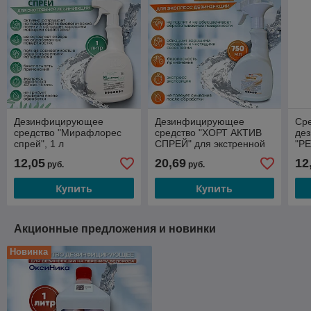
Дезинфицирующее
Дезинфицирующее
Ср
средство "Мирафлорес
средство "ХОРТ АКТИВ
де
спрей", 1 л
СПРЕЙ" для экстренной
"РЕ
дезинфекции, 0,75л
л
12,05
20,69
12
руб.
руб.
Купить
Купить
Акционные предложения и новинки
Новинка