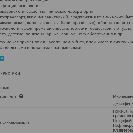
едицинские организации;
нфекционные очаги;
икробиологические и клинические лаборатории;
втотранспорт, включая санитарный, предприятия коммунально-быт
икмахерские, салоны красоты, бани, прачечные), общественного п
технологической промышленности, торговли, общественные туалет
рта, детские, пенитенциарные, социального обеспечения и др.
во может применяться населением в быту, в том числе в очагах и
желобольными и лежачими членами семьи.
ТЕРИСТИКИ
вные
зводитель
Мир дезин
Дезинфиц
HoReCa, К
промышлен
Птицефабр
 использования
Нефтепере
Клинингов