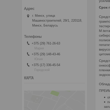
усилив
Срок 
г. Минск, улица
Средс
Машиностроителей, 29/1, 220118,
грамп
Минск, Беларусь
тестир
M.terr
сибирс
полиом
+375 (29) 761-26-63
гепати
Мария
вирусо
цитоме
+375 (29) 148-43-46
Юлия
Средс
+375 (17) 336-45-54
онкосф
Городской
пленки
эндоск
КАРТА
Облада
ПРЕИ
о
п
зап