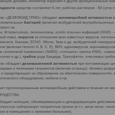
ающие добавки, ингибитор коррозии и другие функциональные ко
годности
средства составляет 6 лет, рабочих растворов - 50 суток 
тво «ДЕЗФЛЮИД ТРИО» обладает
антимикробной активностью
в
оложительных
бактерий
(включая возбудителей внутрибольничных 
овано на
ae, M.tuberculosis, легионеллеза, особо опасных инфекций (ООИ) -
кой язвы),
вирусов
(в отношении всех известных вирусов, патоген
иелита, Коксаки, ЕСНО, Эбола, Зика и др. возбудителей геморраг
тов (включая гепатит А, В, С, Е), ВИЧ, аденовирусов, коронавирусо
в «атипичной пневмонии» (SARS), «птичьего» гриппа HSN1, «свиног
галии и др.),
грибов
рода Кандида, Трихофитон, плесневых грибов
тво обладает
дезинвазионной активностью
при контаминации ци
ерами и личинками гельминтов (включая острицы). Активно разру
 и предотвращает их образование на абиотических поверхностях, в
опического оборудования, мебели и пр.
ет пролонгированным антимикробным действием в течение не мен
МУЩЕСТВА:
бладает моющим, обезжиривающим и дезодорирующим действием
олностью нейтрализует неприятные запахи (в т.ч. запах мочи, гнил
ахи в помещениях с лежачими больными);