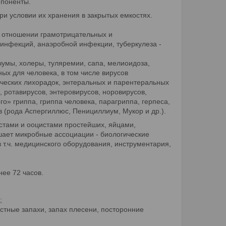
мпоненты.
при условии их хранения в закрытых емкостях.
 отношении грамотрицательных и
инфекций, анаэробной инфекции, туберкулеза -
 чумы, холеры, туляремии, сапа, мелиоидоза,
ных для человека, в том числе вирусов
ических лихорадок, энтеральных и парентеральных
в, ротавирусов, энтеровирусов, норовирусов,
о» гриппа, гриппа человека, парагриппа, герпеса,
 (рода Аспергиллюс, Пенициллиум, Мукор и др.).
стами и ооцистами простейших, яйцами,
шает микробные ассоциации - биологические
 т.ч. медицинского оборудования, инструментария,
ее 72 часов.
;
остные запахи, запах плесени, посторонние