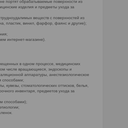
 не портят обрабатываемые поверхности из
дицинские изделия и предметы ухода за
 трудноудалимых веществ с поверхностей из
а, пластик, винил, фарфор, фаянс и другие);
ния;
м интернет-магазине).
вмещенных в одном процессе, медицинских
 том числе вращающиеся, эндоскопы и
галяционной аппаратуры, анестезиологическое
м способами;
, кувезы, стоматологических оттисков, белья,
рочного инвентаря, предметов ухода за
м способами);
этиологии;
пленок.