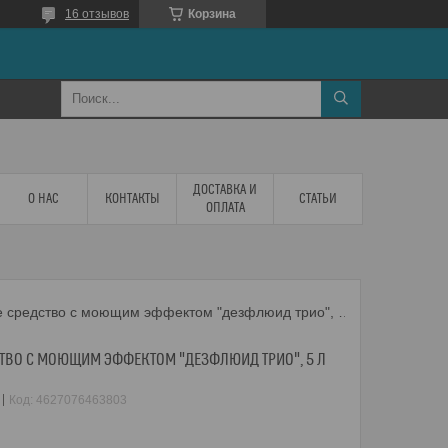
16 отзывов
Корзина
ДОСТАВКА И
О НАС
КОНТАКТЫ
СТАТЬИ
ОПЛАТА
Дезинфицирующее средство с моющим эффектом "дезфлюид трио", 5 л
ВО С МОЮЩИМ ЭФФЕКТОМ "ДЕЗФЛЮИД ТРИО", 5 Л
Код:
4627076463803