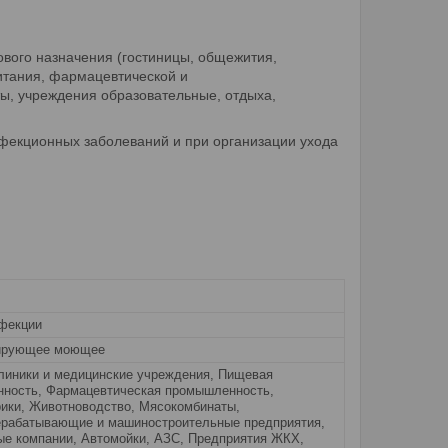
ового назначения (гостиницы, общежития,
итания, фармацевтической и
ы, учреждения образовательные, отдыха,
нфекционных заболеваний и при организации ухода
фекции
ирующее моющее
линики и медицинские учреждения, Пищевая
ность, Фармацевтическая промышленность,
ики, Животноводство, Мясокомбинаты,
рабатывающие и машиностроительные предприятия,
ые компании, Автомойки, АЗС, Предприятия ЖКХ,