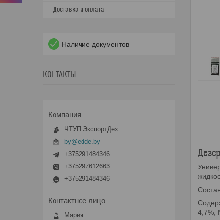
Доставка и оплата
Наличие документов
КОНТАКТЫ
ЧТУП ЭкспортДез
by@edde.by
Дезср
+375291484346
+375297612663
Униве
жидкос
+375291484346
Соста
Содерж
4,7%, 
Мария