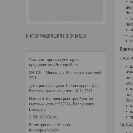
в
дер
бол
э
люб
п
с
ИНФОРМАЦИЯ ДЛЯ ПОКУПАТЕЛЯ
И
Приме
НАЗНА
Частное торговое унитарное
предприятие «ЭкспортДез»
д
изд
220118 г. Минск, ул. Машиностроителей,
инс
29/1
обо
Дата регистрации в Торговом реестре/
д
Реестре бытовых услуг: 10.11.2021
пос
Номер в Торговом реестре/Реестре
бол
бытовых услуг: 522634, Республика
д
Беларусь
д
п
УНП: 193001641
Регистрационный орган:
ОБЛА
Мингорисполком