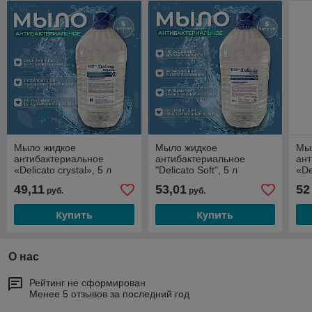
Мыло жидкое
Мыло жидкое
Мы
антибактериальное
антибактериальное
ан
«Delicato crystal», 5 л
"Delicato Soft", 5 л
«De
49,11
53,01
52
руб.
руб.
Купить
Купить
О нас
Рейтинг не сформирован
Менее 5 отзывов за последний год