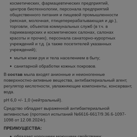
косметических, фармацевтических предприятий,
центров биотехнологии, персонала предприятий
общественного питания и пищевой промышленности
(мясная, молочная, птицеперерабатывающая и др.),
торговли, объектов коммунальных служб (в т.ч. в
парикмахерских и косметических салонах, салонах
красоты и прочих), персонала санаторно-курортных
учреждений и т.д. (а также посетителей указанных
учреждений);
мытья кожи рук и тела населением в быту;
санитарной обработки кожных покровов.
В
состав
мыла входят анионные и неионогенные
поверхностно-активные вещества, антибактериальный агент,
регулятор кислотности, увлажняющие компоненты, консервант,
вода.
рН 6,0 +/- 1,0 (нейтральный).
Средство обладает выраженной антибактериальной
активностью (протокол испытаний №6616-6617/9.36.6-1097-
1098 от 12.08.2024г).
ПРЕИМУЩЕСТВА:
обладает хорошими моющими свойствами;