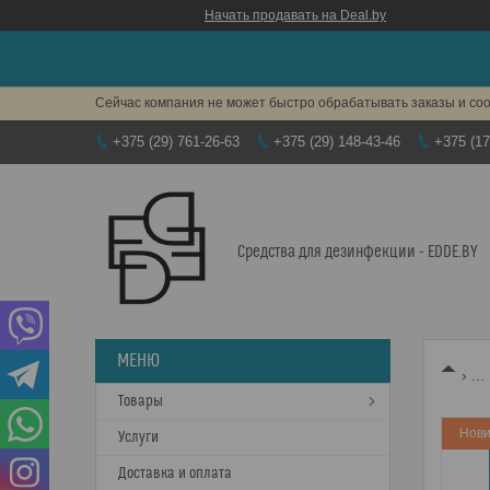
Начать продавать на Deal.by
Сейчас компания не может быстро обрабатывать заказы и соо
+375 (29) 761-26-63
+375 (29) 148-43-46
+375 (17
Средства для дезинфекции - EDDE.BY
...
Товары
Нови
Услуги
Доставка и оплата