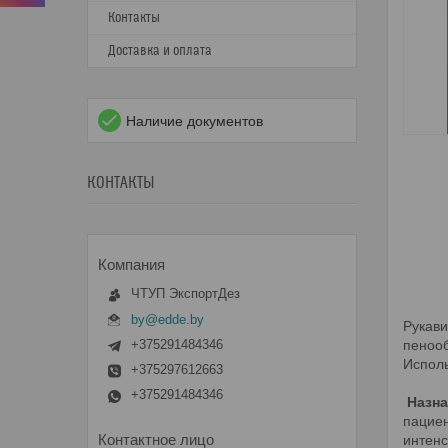
Контакты
Доставка и оплата
Наличие документов
КОНТАКТЫ
ЧТУП ЭкспортДез
by@edde.by
Рукави
+375291484346
пенооб
Исполь
+375297612663
+375291484346
Назна
пациен
интенс