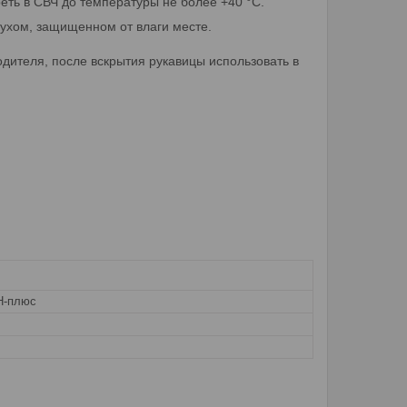
еть в СВЧ до температуры не более +40 °С.
 сухом, защищенном от влаги месте.
одителя, после вскрытия рукавицы использовать в
-плюс