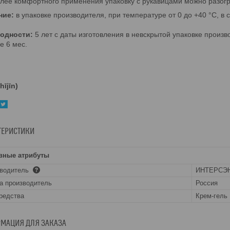
лее комфортного применения упаковку с рукавицами можно разогр
ние:
в упаковке производителя, при температуре от 0 до +40 °С, в
годности:
5 лет с даты изготовления в невскрытой упаковке произв
е 6 мес.
ījīn)
ТЕРИСТИКИ
вные атрибуты
зводитель
ИНТЕРСЭН
а производитель
Россия
редства
Крем-гель
МАЦИЯ ДЛЯ ЗАКАЗА