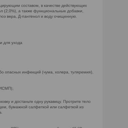
цирующим составом, в качестве действующих
л (2,0%), а также функциональные добавки,
оэ вера, Д-пантенол и воду очищенную.
и для ухода
собо опасных инфекций (чума, холера, туляремия),
(ИСМП);
аковку и достаньте одну рукавицу. Протрите тело
цем, бумажной салфеткой или салфеткой из
а.