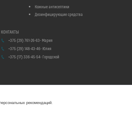
Кожные антисептики
Дезинфицирующие средства
+375 (29) 761-26-63
Мария
+375 (29) 148-43-46
Юлия
+375 (17) 336-45-54
Городской
 персональных рекомендаций.