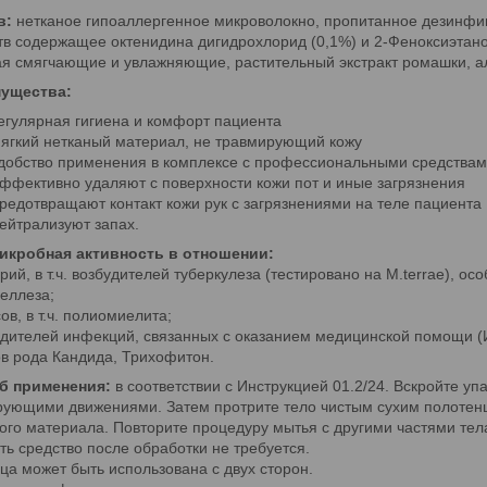
в:
нетканое гипоаллергенное микроволокно, пропитанное дезинфи
в содержащее октенидина дигидрохлорид (0,1%) и 2-Феноксиэтано
я смягчающие и увлажняющие, растительный экстракт ромашки, ал
ущества:
егулярная гигиена и комфорт пациента
ягкий нетканый материал, не травмирующий кожу
добство применения в комплексе с профессиональными средствам
ффективно удаляют с поверхности кожи пот и иные загрязнения
редотвращают контакт кожи рук с загрязнениями на теле пациента
ейтрализуют запах.
икробная активность в отношении:
ерий, в т.ч. возбудителей туберкулеза (тестировано на M.terrae), о
еллеза;
сов, в т.ч. полиомиелита;
удителей инфекций, связанных с оказанием медицинской помощи 
ов рода Кандида, Трихофитон.
б применения:
в соответствии с Инструкцией 01.2/24. Вскройте уп
ующими движениями. Затем протрите тело чистым сухим полотен
ого материала. Повторите процедуру мытья с другими частями тел
ь средство после обработки не требуется.
ца может быть использована с двух сторон.