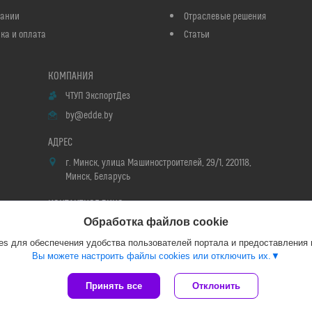
пании
Отраслевые решения
ка и оплата
Статьи
ЧТУП ЭкспортДез
by@edde.by
г. Минск, улица Машиностроителей, 29/1, 220118,
Минск, Беларусь
Обработка файлов cookie
Мария
s для обеспечения удобства пользователей портала и предоставления
Вы можете настроить файлы cookies или отключить их.
Сайт создан на платформе Deal.by
Принять все
Отклонить
Политика обработки файлов cookies
ЧТУП ЭкспортДез |
Пожаловаться на контент