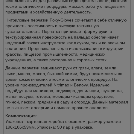
использовать их для различных видов деятельности, включая
косметологические процедуры, массаж, работу с пищевыми
продуктами и хозяйственную деятельность.
Нитриловые перчатки Foxy-Gloves сочетают в себе отличную
прочность, эластичность и высокую тактильную
чувствительность. Перчатка принимает форму руки, а
текстурированная поверхность на пальцах обеспечивает
надежный захват инструмента как в сухом, так и во влажном
состоянии. Предназначены для использования в индустрии
красоты, пищевой промышленности, медицинских
учреждениях, а также ресторанах и торговых сетях.
Данные перчатки защищают руки от грязи, влаги, земли,
пыли, масла, масел, бытовой химии, будут незаменимы во
время косметических и косметологических процедур. На
уровне производителей Nitrimax и Benovy. Идеально
подойдут для маникюра, педикюра, депиляции, шугаринга,
мытья посуды, готовки, моющим чистящим средством,
глиной, песком, грядками в саду и огороде. Данный материал
не вызывает аллергии и намного прочнее аналогов.
Комплектация:
Упаковка - картонная коробка с окошком, размер упаковки
196х106х59мм. Упаковка: 50 пар в упаковке.