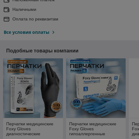
Наличными
Оплата по реквизитам
Все условия оплаты
Подобные товары компании
Перчатки медицинские
Перчатки медицинские
Пе
Foxy Gloves
Foxy Gloves
Fox
диагностические
гипоаллергенные
диа
одноразовые
одноразовые
од