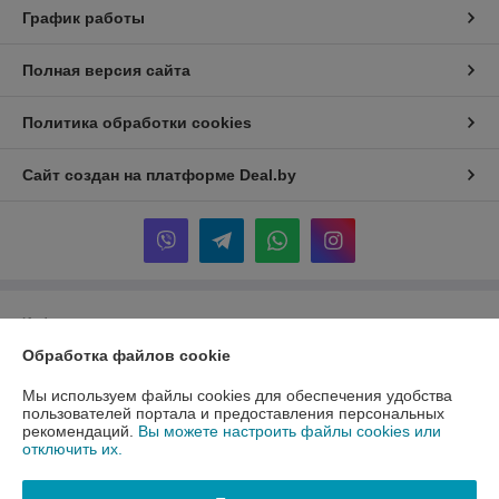
График работы
Полная версия сайта
Политика обработки cookies
Сайт создан на платформе Deal.by
Информация для покупателя
Обработка файлов cookie
Юридическое лицо:
Частное торговое унитарное предприятие
«ЭкспортДез»
220118 г. Минск, ул. Машиностроителей, 29/1
Мы используем файлы cookies для обеспечения удобства
пользователей портала и предоставления персональных
Регистрационный номер ЕГР: 193001641
рекомендаций.
Вы можете настроить файлы cookies или
отключить их.
УНП: 193001641
Регистрационный орган: Мингорисполком