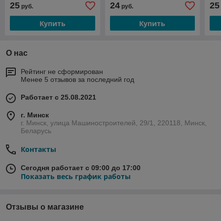
25
24
25
руб.
руб.
нитриловые, (ЧЕРНЫЕ,
нитриловые, (ГОЛУБЫЕ,
ни
размер XL) 1 уп./100 шт.
размер S) 1 уп./50 пар
раз
Купить
Купить
О нас
Рейтинг не сформирован
Менее 5 отзывов за последний год
Работает с 25.08.2021
г. Минск
г. Минск, улица Машиностроителей, 29/1, 220118, Минск,
Беларусь
Контакты
Сегодня работает с 09:00 до 17:00
Показать весь график работы
Отзывы о магазине