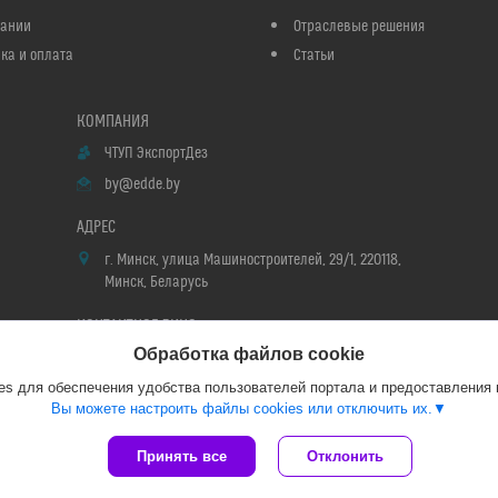
пании
Отраслевые решения
ка и оплата
Статьи
ЧТУП ЭкспортДез
by@edde.by
г. Минск, улица Машиностроителей, 29/1, 220118,
Минск, Беларусь
Обработка файлов cookie
Мария
s для обеспечения удобства пользователей портала и предоставления
Вы можете настроить файлы cookies или отключить их.
Сайт создан на платформе Deal.by
Принять все
Отклонить
Политика обработки файлов cookies
ЧТУП ЭкспортДез |
Пожаловаться на контент