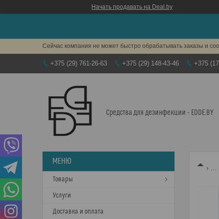
Начать продавать на Deal.by
Сейчас компания не может быстро обрабатывать заказы и соо
+375 (29) 761-26-63
+375 (29) 148-43-46
+375 (17
Средства для дезинфекции - EDDE.BY
...
Товары
Услуги
Доставка и оплата