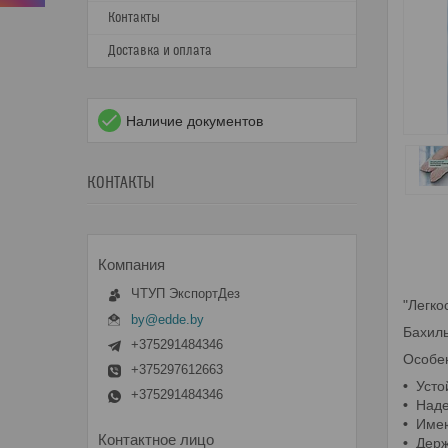
Контакты
Доставка и оплата
Наличие документов
КОНТАКТЫ
ЧТУП ЭкспортДез
"Легко
by@edde.by
Бахилы
+375291484346
Особе
+375297612663
•
Усто
+375291484346
•
Наде
•
Имею
•
Держ