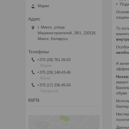
•
Подх
Мария
Основ
пациен
г. Минск, улица
То ест
Машиностроителей, 29/1, 220118,
манип
Минск, Беларусь
внутр
Особо
необх
+375 (29) 761-26-63
А кач
Мария
эффек
+375 (29) 148-43-46
Носки
Юлия
имеют 
+375 (17) 336-45-54
Бахилы
Городской
обуви.
КАРТА
Исполь
бакте
Нестер
посети
Данны