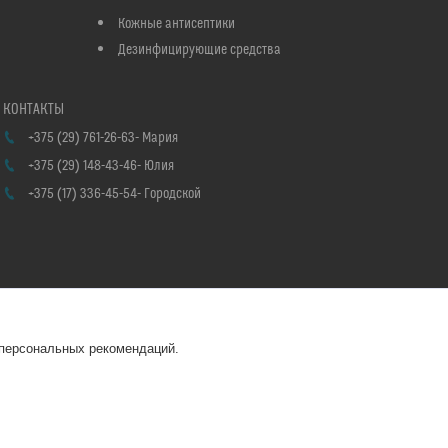
Кожные антисептики
Дезинфицирующие средства
+375 (29) 761-26-63
Мария
+375 (29) 148-43-46
Юлия
+375 (17) 336-45-54
Городской
 персональных рекомендаций.