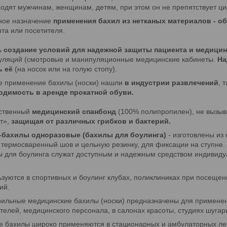
одят мужчинам, женщинам, детям, при этом он не препятствует ци
ное назначение
применения бахил из нетканых материалов - об
та или посетителя.
ь
создание условий для надежной защиты пациента и медицин
уляций (смотровые и манипуляционные медицинские кабинеты.
На
ь её
(на носок или на голую стопу).
е применение бахилы (носки) нашли
в индустрии развлечений
, 
одимость в аренде прокатной обуви.
ественный
медицинский спанбонд
(100% полипропилен), не вызыв
т»,
защищая от различных грибков и бактерий.
-бахилы одноразовые (бахилы для боулинга)
- изготовлены из
термосваренный шов и цельную резинку, для фиксации на ступне.
 для боулинга служат доступным и надежным средством индивид
зуются в спортивных и боулинг клубах, поликлиниках при посещен
рий.
ильные медицинские бахилы (носки) предназначены для применени
телей, медицинского персонала, в салонах красоты, студиях шугар
е бахилы широко применяются в стационарных и амбулаторных ле