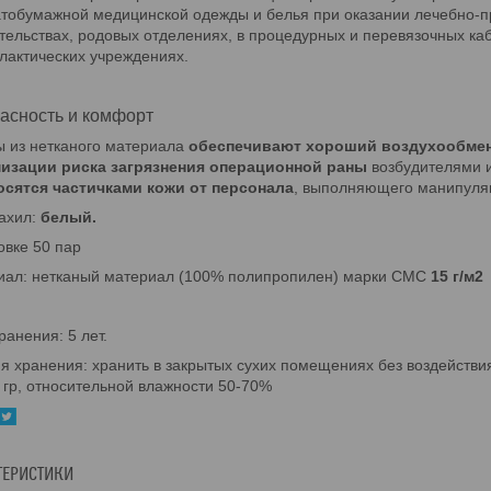
атобумажной медицинской одежды и белья при оказании лечебно-
ельствах, родовых отделениях, в процедурных и перевязочных каб
актических учреждениях.
асность и комфорт
 из нетканого материала
обеспечивают хороший воздухообмен
изации риска загрязнения операционной раны
возбудителями 
осятся частичками кожи от персонала
, выполняющего манипуля
ахил:
белый.
овке 50 пар
иал: нетканый материал (100% полипропилен) марки СМС
15 г/м2
ранения: 5 лет.
я хранения: хранить в закрытых сухих помещениях без воздействи
 гр, относительной влажности 50-70%
ТЕРИСТИКИ