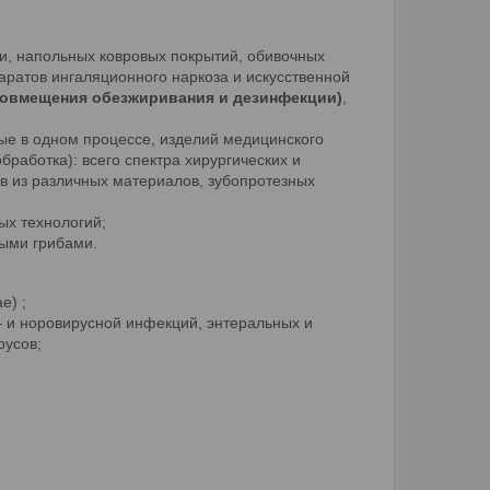
и, напольных ковровых покрытий, обивочных
аратов ингаляционного наркоза и искусственной
овмещения обезжиривания и дезинфекции)
,
ные в одном процессе, изделий медицинского
работка): всего спектра хирургических и
ов из различных материалов, зубопротезных
ных технологий;
выми грибами.
e) ;
– и норовирусной инфекций, энтеральных и
русов;