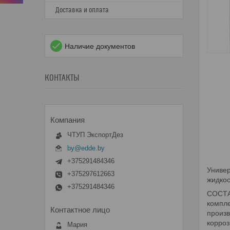
Доставка и оплата
Наличие документов
КОНТАКТЫ
ЧТУП ЭкспортДез
by@edde.by
+375291484346
Униве
+375297612663
жидкос
+375291484346
СОСТА
компл
произв
корроз
Мария