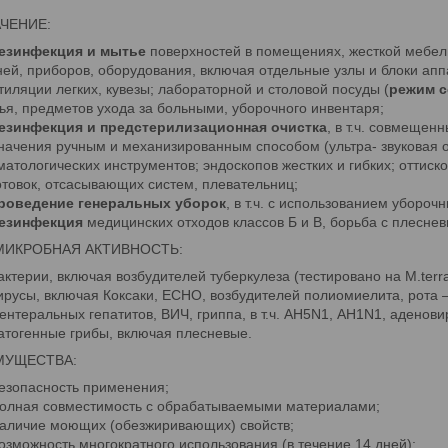
ЧЕНИЕ:
езинфекция и мытье
поверхностей в помещениях, жесткой мебел
ней, приборов, оборудования, включая отдельные узлы и блоки апп
тиляции легких, кувезы; лабораторной и столовой посуды (
режим с
ья, предметов ухода за больными, уборочного инвентаря;
езинфекция и предстерилизационная очистка
, в т.ч. совмещен
начения ручным и механизированным способом (ультра- звуковая об
матологических инструментов; эндоскопов жестких и гибких; оттиск
отовок, отсасывающих систем, плевательниц;
роведение генеральных уборок
, в т.ч. с использованием убороч
езинфекция
медицинских отходов классов Б и В, борьба с плесне
МИКРОБНАЯ АКТИВНОСТЬ:
актерии, включая возбудителей туберкулеза (тестировано на M.terra
ирусы, включая Коксаки, ЕСНО, возбудителей полиомиелита, рота 
ентеральных гепатитов, ВИЧ, гриппа, в т.ч. АН5N1, АН1N1, аденови
атогенные грибы, включая плесневые.
МУЩЕСТВА:
езопасность применения;
олная совместимость с обрабатываемыми материалами;
аличие моющих (обезжиривающих) свойств;
озможность многократного использования (в течение 14 дней);