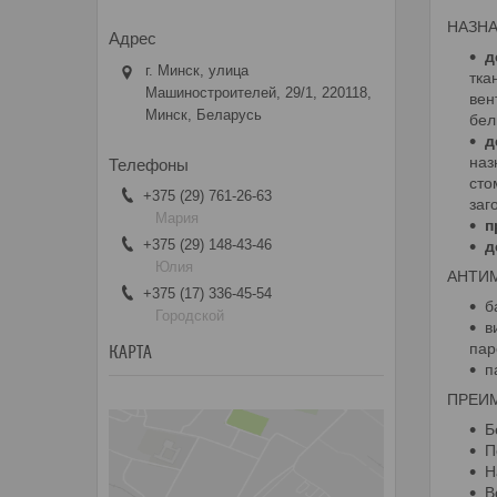
НАЗНА
д
г. Минск, улица
тка
Машиностроителей, 29/1, 220118,
вен
Минск, Беларусь
бел
д
наз
сто
+375 (29) 761-26-63
заг
Мария
п
+375 (29) 148-43-46
д
Юлия
АНТИ
+375 (17) 336-45-54
б
Городской
в
пар
КАРТА
п
ПРЕИ
Б
П
Н
В