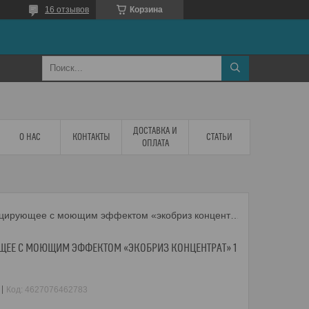
16 отзывов
Корзина
ДОСТАВКА И
О НАС
КОНТАКТЫ
СТАТЬИ
ОПЛАТА
Средство дезинфицирующее с моющим эффектом «экобриз концентрат» 1 л
ЕЕ С МОЮЩИМ ЭФФЕКТОМ «ЭКОБРИЗ КОНЦЕНТРАТ» 1
Код:
4627076462783