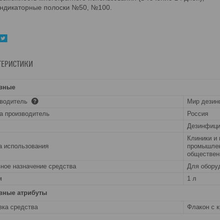
ндикаторные полоски №50, №100.
ТЕРИСТИКИ
вные
зводитель
Мир дезин
а производитель
Россия
Дезинфиц
Клиники и
 использования
промышлен
обществен
ное назначение средства
Для оборуд
м
1 л
вные атрибуты
вка средства
Флакон с 