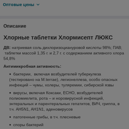
Оптовые цены
Описание
Хлорные таблетки Хлормисепт ЛЮКС
ДВ:
натриевая соль дихлоризоциануровой кислоты 98%; ПАВ;
таблетки массой 1,35 г. и 2,7 г. с содержанием активного хлора
54,8%
Антимикробная активность:
бактерии, включая возбудителей туберкулеза
(тестировано на M.terrae), легионеллеза, особо опасных
инфекций – чумы, холеры, туляремии, сибирской язвы
вирусы, включая Коксаки, ЕСНО, возбудителей
полиомиелита, рота – и норовирусной инфекций,
энтеральных и парентеральных гепатитов, ВИЧ, гриппа, в
т.ч. AH5N1, AH1N1, аденовирусов
патогенные грибы, в т.ч. плесневые
споры бактерий