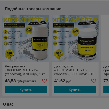
Подобные товары компании
Дезсредство
Дезсредство
Де
«ХЛОРМИСЕПТ - Р»
«ХЛОРМИСЕПТ - Р»
ср
(таблетки), 370 штук, 1 кг
(таблетки), 300 штук, 810
эф
гр.
«Эк
48,58
41,62
77
руб./упаковка
руб.
450
Купить
Купить
О нас