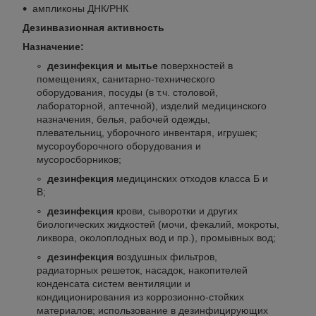
ампликоны ДНК/РНК
Дезинвазионная активность
Назначение:
дезинфекция и мытье
поверхностей в
помещениях, санитарно-технического
оборудования, посуды (в т.ч. столовой,
лабораторной, аптечной), изделий медицинского
назначения, белья, рабочей одежды,
плевательниц, уборочного инвентаря, игрушек;
мусороуборочного оборудования и
мусоросборников;
дезинфекция
медицинских отходов класса Б и
В;
дезинфекция
крови, сыворотки и других
биологических жидкостей (мочи, фекалий, мокроты,
ликвора, околоплодных вод и пр.), промывных вод;
дезинфекция
воздушных фильтров,
радиаторных решеток, насадок, накопителей
конденсата систем вентиляции и
кондиционирования из коррозионно-стойких
материалов; использование в дезинфицирующих