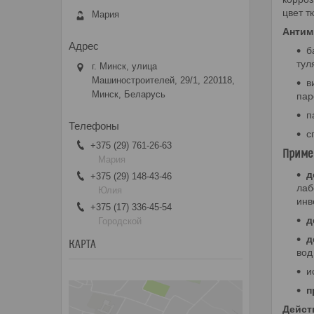
цвет т
Мария
Антим
б
тул
г. Минск, улица
Машиностроителей, 29/1, 220118,
в
Минск, Беларусь
пар
п
с
+375 (29) 761-26-63
Приме
Мария
д
+375 (29) 148-43-46
лаб
Юлия
инв
+375 (17) 336-45-54
д
Городской
д
КАРТА
вод
и
п
Дейст