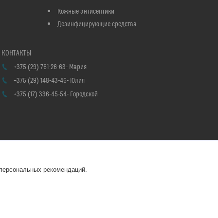
Кожные антисептики
Дезинфицирующие средства
+375 (29) 761-26-63
Мария
+375 (29) 148-43-46
Юлия
+375 (17) 336-45-54
Городской
 персональных рекомендаций.