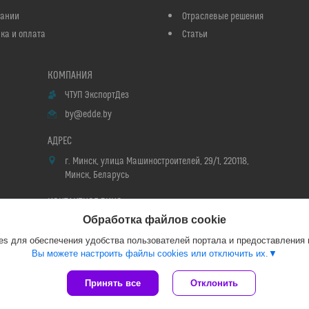
пании
Отраслевые решения
ка и оплата
Статьи
ЧТУП ЭкспортДез
by@edde.by
г. Минск, улица Машиностроителей, 29/1, 220118,
Минск, Беларусь
Обработка файлов cookie
Мария
s для обеспечения удобства пользователей портала и предоставления
Вы можете настроить файлы cookies или отключить их.
Сайт создан на платформе Deal.by
Принять все
Отклонить
Политика обработки файлов cookies
ЧТУП ЭкспортДез |
Пожаловаться на контент