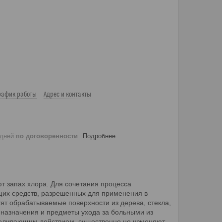
рафик работы
Адрес и контакты
 дней
по договоренности
Подробнее
т запах хлора. Для сочетания процесса
их средств, разрешенных для применения в
ят обрабатываемые поверхности из дерева, стекла,
 назначения и предметы ухода за больными из
тбеливающим действием, существенно не изменяют