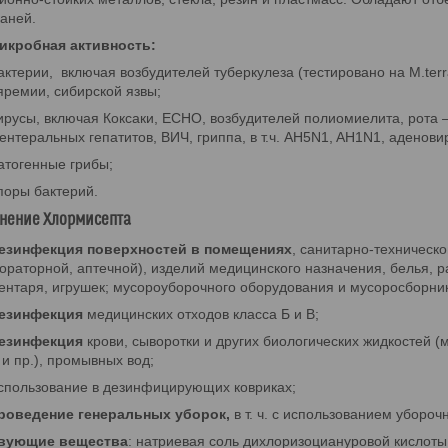
каней.
икробная активность:
актерии, включая возбудителей туберкулеза (тестировано на M.ter
яремии, сибирской язвы;
ирусы, включая Коксаки, ЕСНО, возбудителей полиомиелита, рота 
ентеральных гепатитов, ВИЧ, гриппа, в т.ч. AH5N1, AH1N1, аденови
атогенные грибы;
поры бактерий.
нение Хлормисепта
езинфекция поверхностей в помещениях
, санитарно-техническо
ораторной, аптечной), изделий медицинского назначения, белья, 
ентаря, игрушек; мусороуборочного оборудования и мусоросборни
езинфекция
медицинских отходов класса Б и В;
езинфекция
крови, сыворотки и других биологических жидкостей (
 и пр.), промывных вод;
спользование в дезинфицирующих ковриках;
роведение генеральных уборок,
в т. ч. с использованием убороч
вующие вещества
: натриевая соль дихлоризоциануровой кислот