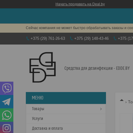
Начать продавать на Deal.by
Сейчас компания не может быстро обрабатывать заказы и соо
+375 (29) 761-26-63
+375 (29) 148-43-46
+375 (17
Средства для дезинфекции - EDDE.BY
То
Товары
Услуги
Доставка и оплата