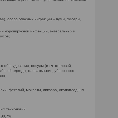
rae), особо опасных инфекций – чумы, холеры,
– и норовирусной инфекций, энтеральных и
русов;
го оборудования, посуды (в т.ч. столовой,
рабочей одежды, плевательниц, уборочного
ков;
мочи, фекалий, мокроты, ликвора, околоплодных
ных технологий.
ы 99,7%.