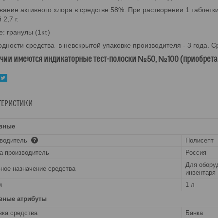
ание активного хлора в средстве 58%. При растворении 1 таблетки 
 2,7 г.
е: гранулы (1кг.)
одности средства в невскрытой упаковке производителя - 3 года. Ср
ичии имеются индикаторные тест-полоски №50, №100 (приобретаю
ТЕРИСТИКИ
вные
зводитель
Полисепт
а производитель
Россия
Для оборуд
ное назначение средства
инвентаря
м
1 л
вные атрибуты
вка средства
Банка