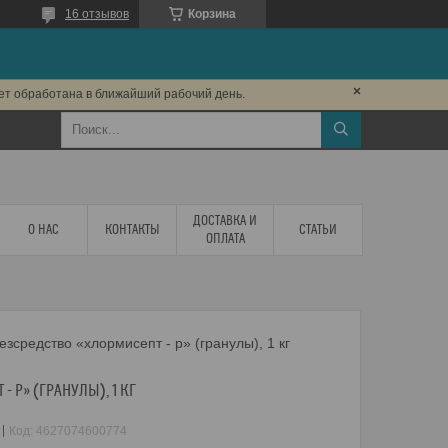
16 отзывов
Корзина
дет обработана в ближайший рабочий день.
ДОСТАВКА И
О НАС
КОНТАКТЫ
СТАТЬИ
ОПЛАТА
езсредство «хлормисепт - р» (гранулы), 1 кг
- Р» (ГРАНУЛЫ), 1 КГ
Код:
4627074600774