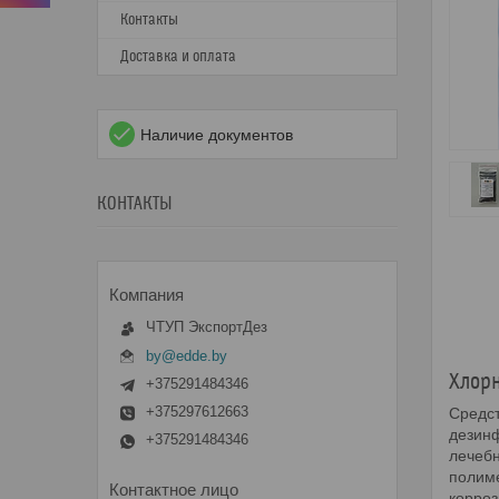
Контакты
Доставка и оплата
Наличие документов
КОНТАКТЫ
ЧТУП ЭкспортДез
by@edde.by
Хлорн
+375291484346
+375297612663
Средст
дезинф
+375291484346
лечебн
полиме
корроз