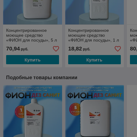
Концентрированное
Концентрированное
Ко
моющее средство
моющее средство
мо
«ФИОН для посуды», 5 л
«ФИОН для посуды», 1 л
«Ф
авт
70,94
18,82
80
руб.
руб.
Купить
Купить
Подобные товары компании