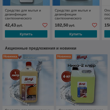
Средство для мытья и
Средство для мытья и
Опо
дезинфекции
дезинфекции
по
сантехнического
сантехнического
опо
оборудования «ФИОН
оборудования «ФИОН
авт
42,43
182,50
15
руб.
руб.
дез санит», 1 л
дез санит», 5 л
Купить
Купить
Акционные предложения и новинки
Новинка
Новинка