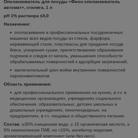
Ополаскиватель для посуды «Фион ополаскиватель
автомат», стиляга, 1 л
рН 1% раствора ≤4,0
Назначение:
ополаскивание в профессиональных посудомоечных
машинах всех видов посуды из стекла, фарфора,
нержавеющей стали, пластмассы для придания посуде
блеск, ускорения сушки, препятствованию образования
подтеков и следов от капель, уменьшения способности
обрабатываемых поверхностей к адсорбции загрязнений;
заключительный цикл мойки внутренних поверхностей
пароконвектоматов
Область применения:
для профессионального применения на кухнях, в т.ч. в
медицинских организациях, учреждениях социального
обеспечения, образовательных, детских школьных и
дошкольных учреждениях, пенитенциарных, на
предприятиях, в т.ч. пищевых и общественного питания.
Состав
: ≥30% очищенная вода, ≥ 15 органическая кислота, ≥
5% неионогенное ПАВ, но <15%, ингибитор коррозии,
ароматизирующий компонент (или без него).