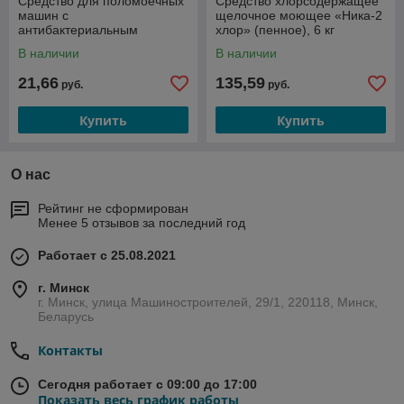
Средство для поломоечных
Средство хлорсодержащее
машин с
щелочное моющее «Ника-2
антибактериальным
хлор» (пенное), 6 кг
эффектом «НИКА», 1 л
В наличии
В наличии
21,66
135,59
руб.
руб.
Купить
Купить
О нас
Рейтинг не сформирован
Менее 5 отзывов за последний год
Работает с 25.08.2021
г. Минск
г. Минск, улица Машиностроителей, 29/1, 220118, Минск,
Беларусь
Контакты
Сегодня работает с 09:00 до 17:00
Показать весь график работы