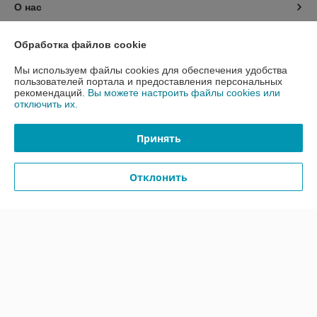
О нас
Контакты
Обработка файлов cookie
Мы используем файлы cookies для обеспечения удобства
Доставка и оплата
пользователей портала и предоставления персональных
рекомендаций.
Вы можете настроить файлы cookies или
отключить их.
График работы
Принять
Полная версия сайта
Политика обработки cookies
Отклонить
Сайт создан на платформе Deal.by
Информация для покупателя