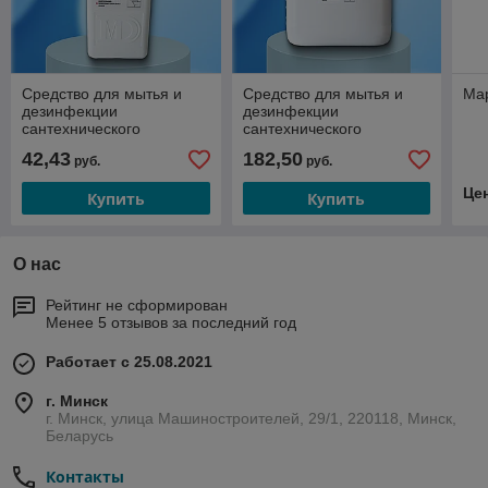
Средство для мытья и
Средство для мытья и
Мар
дезинфекции
дезинфекции
сантехнического
сантехнического
оборудования «ФИОН
оборудования «ФИОН
42,43
182,50
руб.
руб.
дез санит», 1 л
дез санит», 5 л
Це
Купить
Купить
О нас
Рейтинг не сформирован
Менее 5 отзывов за последний год
Работает с 25.08.2021
г. Минск
г. Минск, улица Машиностроителей, 29/1, 220118, Минск,
Беларусь
Контакты