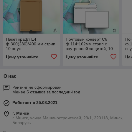
Пакет крафт Е4
Почтовый конверт С6
Поч
ф.300(280)*400 мм стрип,
ф.114*162мм стрип с
ф.1
10 штук
внутренней защитой, 10
вну
штук
шту
Цену уточняйте
Цену уточняйте
Це
О нас
Рейтинг не сформирован
Менее 5 отзывов за последний год
Работает с 25.08.2021
г. Минск
г. Минск, улица Машиностроителей, 29/1, 220118, Минск,
Беларусь