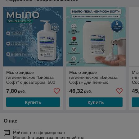
Мыло жидкое
Мыло жидкое
Мы
гигиеническое "Бирюза
гигиеническое «Бирюза
гиг
Софт" с дозатором, 500
Софт» для пенных
Соф
мл
дозаторов, 5 л
7,80
46,32
45
руб.
руб.
Купить
Купить
О нас
Рейтинг не сформирован
Менее 5 отзывов за последний год