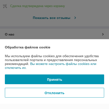
Сделка подтверждена через корзину
Показать все отзывы
О нас
Контакты
Обработка файлов cookie
Мы используем файлы cookies для обеспечения удобства
Доставка и оплата
пользователей портала и предоставления персональных
рекомендаций.
Вы можете настроить файлы cookies или
отключить их.
График работы
Принять
Полная версия сайта
Политика обработки cookies
Отклонить
Сайт создан на платформе Deal.by