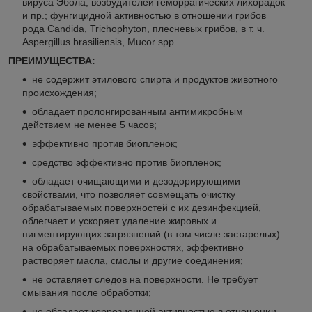
вируса Эбола, возбудителей геморрагических лихорадок
и пр.; фунгицидной активностью в отношении грибов
рода Candida, Trichophyton, плесневых грибов, в т. ч.
Aspergillus brasiliensis, Mucor spp.
ПРЕИМУЩЕСТВА:
не содержит этилового спирта и продуктов животного
происхождения;
обладает пролонгированным антимикробным
действием не менее 5 часов;
эффективно против биопленок;
средство эффективно против биопленок;
обладает очищающими и дезодорирующими
свойствами, что позволяет совмещать очистку
обрабатываемых поверхностей с их дезинфекцией,
облегчает и ускоряет удаление жировых и
пигментирующих загрязнений (в том числе застарелых)
на обрабатываемых поверхностях, эффективно
растворяет масла, смолы и другие соединения;
не оставляет следов на поверхности. Не требует
смывания после обработки;
не обладает коррозионной активностью в отношении