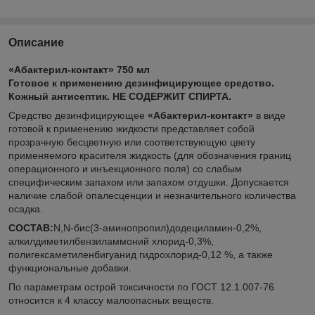
Описание
«Абактерил-контакт» 750 мл
Готовое к применению дезинфицирующее средство.
Кожный антисептик.
НЕ СОДЕРЖИТ СПИРТА
.
Средство дезинфицирующее
«Абактерил-контакт»
в виде
готовой к применению жидкости представляет собой
прозрачную бесцветную или соответствующую цвету
применяемого красителя жидкость (для обозначения границ
операционного и инъекционного поля) со слабым
специфическим запахом или запахом отдушки. Допускается
наличие слабой опалесценции и незначительного количества
осадка.
СОСТАВ:
N,N-бис(3-аминопропил)додециламин-0,2%,
алкилдиметилбензиламмоний хлорид-0,3%,
полигексаметиленбигуанид гидрохлорид-0,12 %, а также
функциональные добавки.
По параметрам острой токсичности по ГОСТ 12.1.007-76
относится к 4 классу малоопасных веществ.