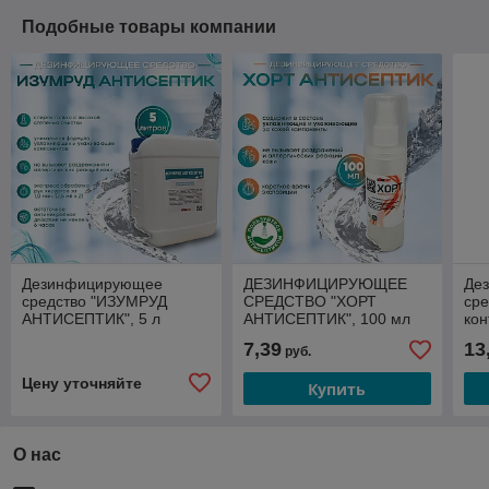
Подобные товары компании
Дезинфицирующее
ДЕЗИНФИЦИРУЮЩЕЕ
Де
средство "ИЗУМРУД
СРЕДСТВО "ХОРТ
сре
АНТИСЕПТИК", 5 л
АНТИСЕПТИК", 100 мл
кон
7,39
13
руб.
Цену уточняйте
Купить
О нас