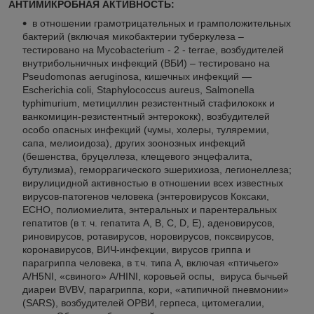
АНТИМИКРОБНАЯ АКТИВНОСТЬ:
в отношении грамотрицательных и грамположительных
бактерий (включая микобактерии туберкулеза –
тестировано на Mycobacterium - 2 - terrae, возбудителей
внутрибольничных инфекций (ВБИ) – тестировано на
Pseudomonas aeruginosa, кишечных инфекций —
Escherichia coli, Staphylococcus aureus, Salmonella
typhimurium, метициллин резистентный стафилококк и
ванкомицин-резистентный энтерококк), возбудителей
особо опасных инфекций (чумы, холеры, туляремии,
сапа, мелиоидоза), других зоонозных инфекций
(бешенства, бруцеллеза, клещевого энцефалита,
бутулизма), геморрагического эшерихиоза, легионеллеза;
вирулицидной активностью в отношении всех известных
вирусов-патогенов человека (энтеровирусов Коксаки,
ЕСНО, полиомиелита, энтеральных и парентеральных
гепатитов (в т. ч. гепатита А, В, С, D, Е), аденовирусов,
риновирусов, ротавирусов, норовирусов, поксвирусов,
коронавирусов, ВИЧ-инфекции, вирусов гриппа и
парагриппа человека, в т.ч. типа А, включая «птичьего»
А/H5NI, «свиного» А/HINI, коровьей оспы, вируса бычьей
диареи BVBV, парагриппа, кори, «атипичной пневмонии»
(SARS), возбудителей ОРВИ, герпеса, цитомегалии,