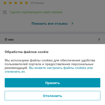
Отлично
Сделка подтверждена через корзину
Показать все отзывы
О нас
Контакты
Обработка файлов cookie
Мы используем файлы cookies для обеспечения удобства
Доставка и оплата
пользователей портала и предоставления персональных
рекомендаций.
Вы можете настроить файлы cookies или
отключить их.
График работы
Принять
Полная версия сайта
Политика обработки cookies
Отклонить