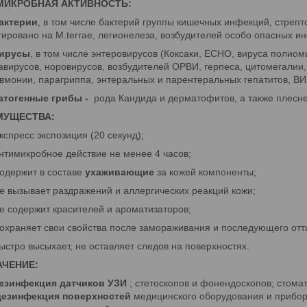
МИКРОБНАЯ АКТИВНОСТЬ:
актерии
, в том числе бактерий группы кишечных инфекций, стрепто
тировано на М.terrae, легионелеза, возбудителей особо опасных и
ирусы
, в том числе энтеровирусов (Коксаки, ЕСНО, вируса полиом
авирусов, норовирусов, возбудителей ОРВИ, герпеса, цитомегалии, г
вмонии, парагриппа, энтеральных и парентеральных гепатитов, ВИЧ
атогенные грибы -
рода Кандида и дерматофитов, а также плесн
МУЩЕСТВА:
кспресс экспозиция (20 секунд);
нтимикробное действие не менее 4 часов;
одержит в составе
ухаживающие
за кожей компоненты;
е вызывает раздражений и аллергических реакций кожи;
е содержит красителей и ароматизаторов;
охраняет свои свойства после замораживания и последующего отт
ыстро высыхает, не оставляет следов на поверхностях.
АЧЕНИЕ:
езинфекция датчиков УЗИ
; стетоскопов и фонендоскопов; стома
дезинфекция поверхностей
медицинского оборудования и приборов