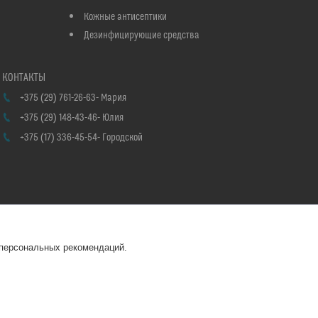
Кожные антисептики
Дезинфицирующие средства
+375 (29) 761-26-63
Мария
+375 (29) 148-43-46
Юлия
+375 (17) 336-45-54
Городской
 персональных рекомендаций.