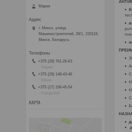
АНТИ
Мария
б
тес
в
г. Минск, улица
рот
Машиностроителей, 29/1, 220118,
пне
Минск, Беларусь
п
ПРЕИ
Э
+375 (29) 761-26-63
А
Мария
С
+375 (29) 148-43-46
Юлия
Н
+375 (17) 336-45-54
Н
Городской
С
КАРТА
Б
НАЗН
д