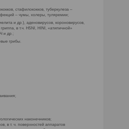
кокков, стафилококков, туберкулеза –
нфекций – чумы, холеры, туляремии;
иелита и др.), аденовирусов, короновирусов,
риппа, в т.ч. H5NI, HINI, «атипичной»
 и др.;
евые грибы.
аивания;
тологических наконечников;
, в т. ч. поверхностей аппаратов