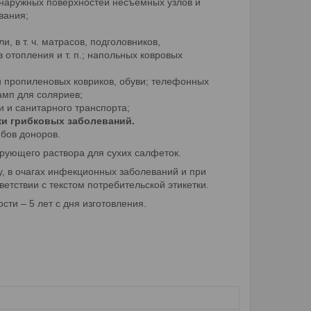
 наружных поверхностей несъемных узлов и
вания;
, в т. ч. матрасов, подголовников,
 отопления и т. п.; напольных ковровых
и пропиленовых ковриков, обуви; телефонных
амп для соляриев;
 и санитарного транспорта;
ки грибковых заболеваний.
ибов доноров.
рующего раствора для сухих салфеток.
, в очагах инфекционных заболеваний и при
етствии с текстом потребительской этикетки.
ти – 5 лет с дня изготовления.