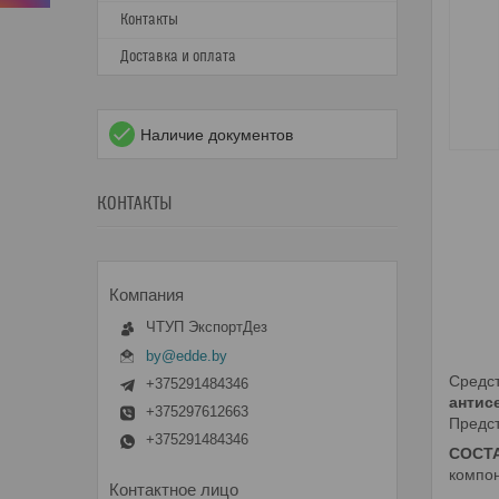
Контакты
Доставка и оплата
Наличие документов
КОНТАКТЫ
ЧТУП ЭкспортДез
by@edde.by
Средс
+375291484346
антис
+375297612663
Предст
+375291484346
СОСТ
компо