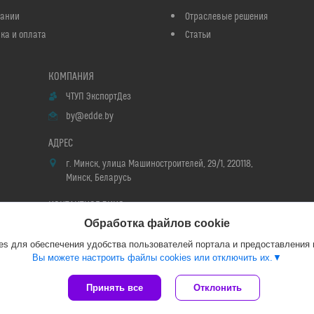
пании
Отраслевые решения
ка и оплата
Статьи
ЧТУП ЭкспортДез
by@edde.by
г. Минск, улица Машиностроителей, 29/1, 220118,
Минск, Беларусь
Обработка файлов cookie
Мария
s для обеспечения удобства пользователей портала и предоставления
Вы можете настроить файлы cookies или отключить их.
Сайт создан на платформе Deal.by
Принять все
Отклонить
Политика обработки файлов cookies
ЧТУП ЭкспортДез |
Пожаловаться на контент