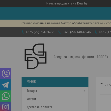
Начать продавать на Deal.by
Сейчас компания не может быстро обрабатывать заказы и соо
+375 (29) 761-26-63
+375 (29) 148-43-46
+375 (17
Средства для дезинфекции - EDDE.BY
То
Товары
Услуги
Доставка и оплата