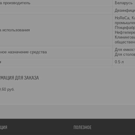
а производитель
Беларусь
Дезинфиц
HoReCa, К
промышлен
Птицефабр
 использования
Нефтепере
Клинингов
обществен
Для емкост
ное назначение средства
Для столо
м
0.5 л
МАЦИЯ ДЛЯ ЗАКАЗА
,60
руб.
ЦИЯ
ПОЛЕЗНОЕ