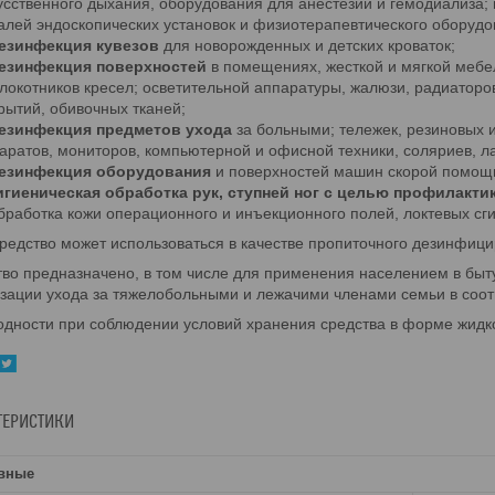
усственного дыхания, оборудования для анестезии и гемодиализа;
алей эндоскопических установок и физиотерапевтического оборудо
езинфекция кувезов
для новорожденных и детских кроваток;
езинфекция поверхностей
в помещениях, жесткой и мягкой мебели
локотников кресел; осветительной аппаратуры, жалюзи, радиаторов
рытий, обивочных тканей;
езинфекция предметов ухода
за больными; тележек, резиновых 
аратов, мониторов, компьютерной и офисной техники, соляриев, л
езинфекция оборудования
и поверхностей машин скорой помощи
игиеническая обработка рук, ступней ног с целью профилакти
бработка кожи операционного и инъекционного полей, локтевых сг
редство может использоваться в качестве пропиточного дезинфици
во предназначено, в том числе для применения населением в быту
зации ухода за тяжелобольными и лежачими членами семьи в соотв
одности при соблюдении условий хранения средства в форме жидкос
ТЕРИСТИКИ
вные