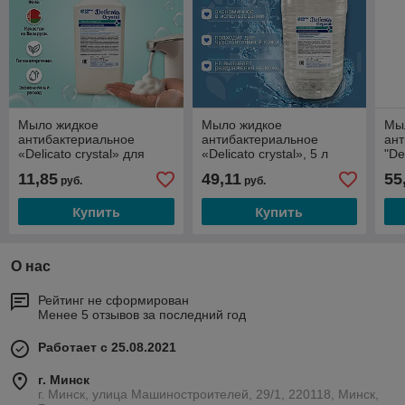
Мыло жидкое
Мыло жидкое
Мы
антибактериальное
антибактериальное
ан
«Delicato crystal» для
«Delicato crystal», 5 л
"De
пенных дозаторов, 1 л
11,85
49,11
55
руб.
руб.
Купить
Купить
О нас
Рейтинг не сформирован
Менее 5 отзывов за последний год
Работает с 25.08.2021
г. Минск
г. Минск, улица Машиностроителей, 29/1, 220118, Минск,