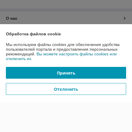
О нас
Контакты
Обработка файлов cookie
Мы используем файлы cookies для обеспечения удобства
Доставка и оплата
пользователей портала и предоставления персональных
рекомендаций.
Вы можете настроить файлы cookies или
отключить их.
График работы
Принять
Полная версия сайта
Политика обработки cookies
Отклонить
Сайт создан на платформе Deal.by