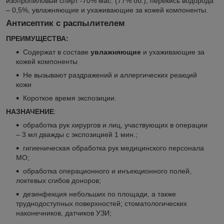
изопропиловый спирт -70% мас. (77% об.), перекись водорода
– 0,5%, увлажняющие и ухаживающие за кожей компоненты.
Антисептик с распылителем
ПРЕИМУЩЕСТВА:
Содержат в составе
увлажняющие
и ухаживающие за
кожей компоненты
Не вызывают раздражений и аллергических реакций
кожи
Короткое время экспозиции.
НАЗНАЧЕНИЕ
:
обработка рук хирургов и лиц, участвующих в операции
– 3 мл дважды с экспозицией 1 мин.;
гигиеническая обработка рук медицинского персонала
МО;
обработка операционного и инъекционного полей,
локтевых сгибов доноров;
дезинфекция небольших по площади, а также
труднодоступных поверхностей; стоматологических
наконечников, датчиков УЗИ;