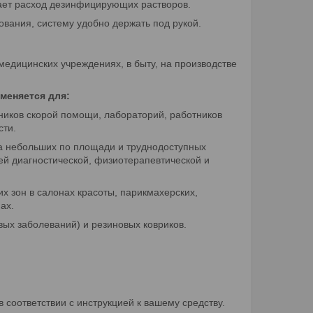
ает расход дезинфицирующих растворов.
вания, систему удобно держать под рукой.
едицинских учреждениях, в быту, на производстве
меняется для:
ников скорой помощи, лабораторий, работников
сти.
а небольших по площади и труднодоступных
ей диагностической, физиотерапевтической и
х зон в салонах красоты, парикмахерских,
ах.
ых заболеваний) и резиновых ковриков.
оответствии с инструкцией к вашему средству.