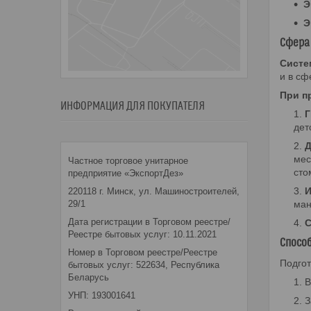
Э
Э
Сфера
Систе
и в сф
При п
ИНФОРМАЦИЯ ДЛЯ ПОКУПАТЕЛЯ
Г
дет
Д
мес
Частное торговое унитарное
сто
предприятие «ЭкспортДез»
И
220118 г. Минск, ул. Машиностроителей,
29/1
ман
Дата регистрации в Торговом реестре/
С
Реестре бытовых услуг: 10.11.2021
Способ
Номер в Торговом реестре/Реестре
Подгот
бытовых услуг: 522634, Республика
Беларусь
В
УНП: 193001641
З