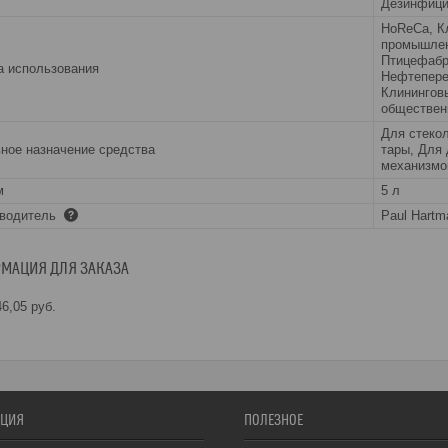
Дезинфиц
HoReCa, К
промышлен
Птицефабр
 использования
Нефтепере
Клинингов
обществен
Для стекол
ное назначение средства
тары, Для 
механизмо
м
5 л
зводитель
Paul Hartm
МАЦИЯ ДЛЯ ЗАКАЗА
6,05
руб.
ЦИЯ
ПОЛЕЗНОЕ