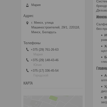
Систем
Мария
брендо
Дезива
Иннов
г. Минск, улица
Салфет
Машиностроителей, 29/1, 220118,
без пр
Минск, Беларусь
И
рав
Х
+375 (29) 761-26-63
щел
Мария
Б
+375 (29) 148-43-46
гля
Юлия
Главн
+375 (17) 336-45-54
Городской
А
алл
КАРТА
У
дис
В
заг