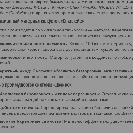
а изготовлена по европейскому стандарту и является
полным выс
в, как
Дезибокс, Х-Вайпс, Kimberly-Clark (WypAll), INCIDIN WIPES,
йпс (Desiwipes)
и др., сочетая премиальное качество с доступной 
ационный материал салфеток «Спанлейс»
ки производятся по уникальной технологии — методом переплете
именения токсичных клеевых составов, химических связующих и н
сключительная впитываемость:
Каждые 100 кв. см материала у
номерно смачивают поверхность дезинфектантом, существенно сн
имическая инертность:
Материал устойчив к воздействию любых 
очей.
ережный уход:
Салфетки абсолютно безворсовые, антистатичные,
нцевые поверхности и сохраняют свои свойства после стерилизаци
ые преимущества системы «Дэзикс»:
бсолютная безопасность и гипоаллергенность:
Экологически ч
ергических реакций при контакте с кожей и слизистыми.
добство и гигиена:
Перфорированная линия обеспечивает легкий
пенсера предотвращает испарение раствора и защищает салфетки
ысокие барьерные свойства:
Материал эффективно удерживает 
рязнения.