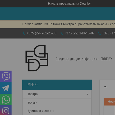
Начать продавать на Deal.by
Сейчас компания не может быстро обрабатывать заказы и соо
+375 (29) 761-26-63
+375 (29) 148-43-46
+375 (17
Средства для дезинфекции - EDDE.BY
...
Товары
Нови
Услуги
Доставка и оплата