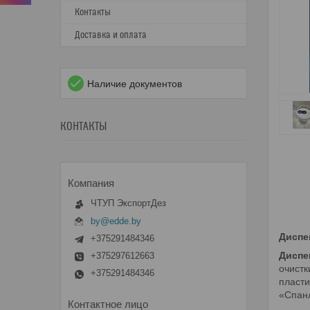
Контакты
Доставка и оплата
Наличие документов
КОНТАКТЫ
ЧТУП ЭкспортДез
by@edde.by
Диспе
+375291484346
Диспе
+375297612663
очистк
+375291484346
пласти
«Спанл