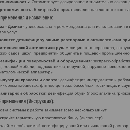
кономичность:
Оптимизирует дозирование и значительно сокращ
ргономичность:
5-литровый формат идеален для частого использо
 применения и назначение:
ма «Дэзикс»
универсальна и рекомендована для использования в м
ере услуг.
ропитке дезинфицирующими растворами и антисептиками при
игиенической антисептики рук:
медицинского персонала, сотруд
ских садов, школ, предприятий общепита и пищевой промышленно
езинфекции поверхностей и оборудования:
экспресс-обработк
т, жесткой мебели, подлокотников, поручней, наружных поверхност
матологической аппаратуры.
ндустрии красоты и спорта:
дезинфекция инструментов и рабочи
икюрных кабинетах, фитнес-центрах, бассейнах, гостиницах и саун
анитарной обработки:
дезинфекция обуви (профилактика грибков
 применения (Инструкция):
овка системы к работе занимает всего несколько минут:
скройте герметичную пластиковую банку (диспенсер).
алейте необходимый дезинфицирующий или очищающий раствор в с