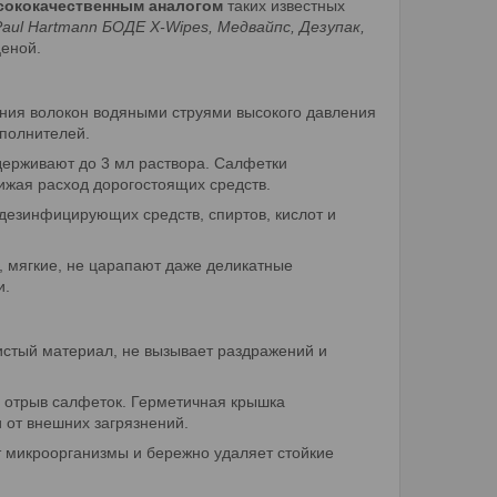
ококачественным аналогом
таких известных
 Paul Hartmann БОДЕ X-Wipes, Медвайпс, Дезупак,
ценой.
ния волокон водяными струями высокого давления
аполнителей.
держивают до 3 мл раствора. Салфетки
ижая расход дорогостоящих средств.
дезинфицирующих средств, спиртов, кислот и
 мягкие, не царапают даже деликатные
и.
истый материал, не вызывает раздражений и
 отрыв салфеток. Герметичная крышка
 от внешних загрязнений.
микроорганизмы и бережно удаляет стойкие