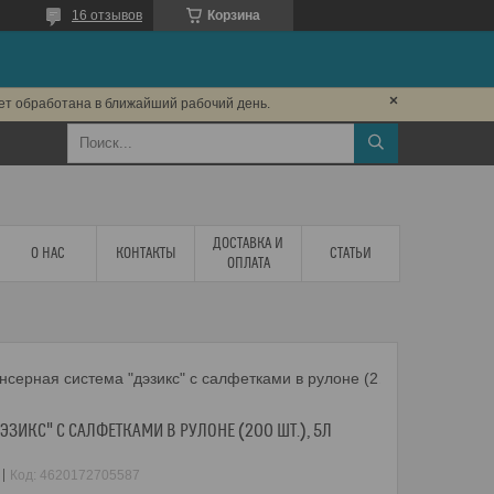
16 отзывов
Корзина
дет обработана в ближайший рабочий день.
ДОСТАВКА И
О НАС
КОНТАКТЫ
СТАТЬИ
ОПЛАТА
Диспенсерная система "дэзикс" с салфетками в рулоне (200 шт.), 5л
ЗИКС" С САЛФЕТКАМИ В РУЛОНЕ (200 ШТ.), 5Л
Код:
4620172705587