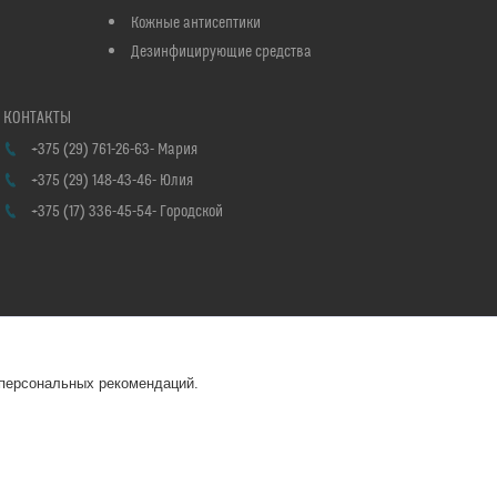
Кожные антисептики
Дезинфицирующие средства
+375 (29) 761-26-63
Мария
+375 (29) 148-43-46
Юлия
+375 (17) 336-45-54
Городской
 персональных рекомендаций.