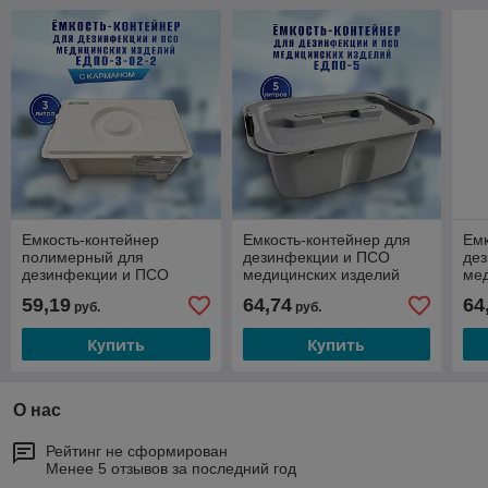
Емкость-контейнер
Емкость-контейнер для
Емк
полимерный для
дезинфекции и ПСО
де
дезинфекции и ПСО
медицинских изделий
мед
медицинских изделий
ЕДПО-5 (серый), 5 л
ЕДП
59,19
64,74
64
руб.
руб.
ЕДПО-3-02-2 с карманом
(белый), 3 л
Купить
Купить
О нас
Рейтинг не сформирован
Менее 5 отзывов за последний год