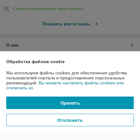
Сделка подтверждена через корзину
Показать все отзывы
О нас
Контакты
Обработка файлов cookie
Мы используем файлы cookies для обеспечения удобства
Доставка и оплата
пользователей портала и предоставления персональных
рекомендаций.
Вы можете настроить файлы cookies или
отключить их.
График работы
Принять
Полная версия сайта
Политика обработки cookies
Отклонить
Сайт создан на платформе Deal.by