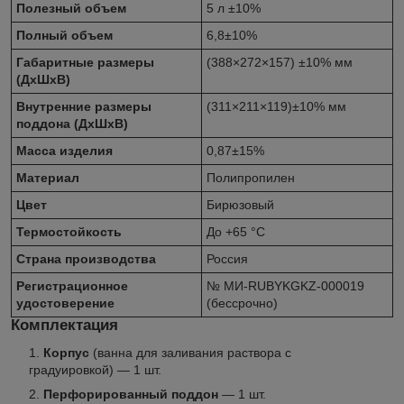
Полезный объем
5 л ±10%
Полный объем
6,8±10%
Габаритные размеры
(388×272×157) ±10% мм
(ДхШхВ)
Внутренние размеры
(311×211×119)±10% мм
поддона (ДхШхВ)
Масса изделия
0,87±15%
Материал
Полипропилен
Цвет
Бирюзовый
Термостойкость
До +65 °С
Страна производства
Россия
Регистрационное
№ МИ-RUBYKGKZ-000019
удостоверение
(бессрочно)
Комплектация
Корпус
(ванна для заливания раствора с
градуировкой) — 1 шт.
Перфорированный поддон
— 1 шт.